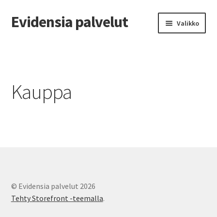
Evidensia palvelut
Siirry
Siirry
Valikko
navigointiin
sisältöön
Etusivu
Ajanvaraus
Kauppa
Aurinkolahti
Jyväskylä
Kassa
Kipukysely
© Evidensia palvelut 2026
Tehty Storefront -teemalla
.
Klinikat